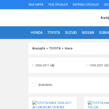
ANA SAYFA
YENİ ÜRÜNLER
İNDİRİMLİ ÜRÜNLER
HES
HONDA
TOYOTA
SUZUKİ
NISSAN
SUBA
Anasayfa
TOYOTA
Hiace
2006-2011
(4)
1990-2001
(1)
Stoktakiler