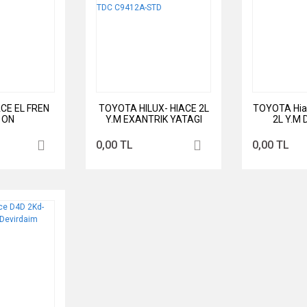
CE EL FREN
TOYOTA HILUX- HIACE 2L
TOYOTA Hia
 ON
Y.M EXANTRIK YATAGI
2L Y.M 
STD TDC C9412A-STD
0,00 TL
0,00 TL