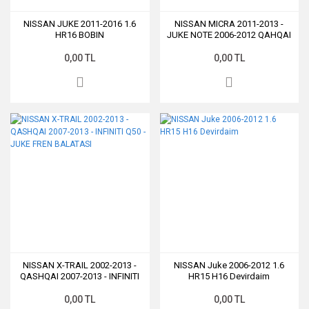
NISSAN JUKE 2011-2016 1.6
NISSAN MICRA 2011-2013 -
HR16 BOBIN
JUKE NOTE 2006-2012 QAHQAI
2010-2013 HR12 HR15 HR16
DEVIRDAIM
0,00 TL
0,00 TL
NISSAN X-TRAIL 2002-2013 -
NISSAN Juke 2006-2012 1.6
QASHQAI 2007-2013 - INFINITI
HR15 H16 Devirdaim
Q50 - JUKE FREN BALATASI
0,00 TL
0,00 TL