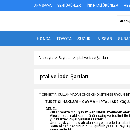
ANA SAYFA
YENİ ÜRÜNLER
İNDİRİMLİ ÜRÜNLER
HES
HONDA
TOYOTA
SUZUKİ
NISSAN
SUBA
Anasayfa
Sayfalar
İptal ve İade Şartları
İptal ve İade Şartları
**ÖRNEKTİR. KULLANMADAN ÖNCE KENDİ SİTENİZE UYGUN BİR
TÜKETİCİ HAKLARI – CAYMA – İPTAL İADE KOŞU
GENEL:
Kullanmakta olduğunuz web sitesi üzerinden elektr
Alıcılar, satın aldıkları ürünün satış ve teslimi
yürürlükteki diğer yasalara tabidir.
Ürün sevkiyat masrafı olan kargo ücretleri alıcılar
Satın alınan her bir ürün, 30 günlük yasal süreyi a
sona erdirebilir.