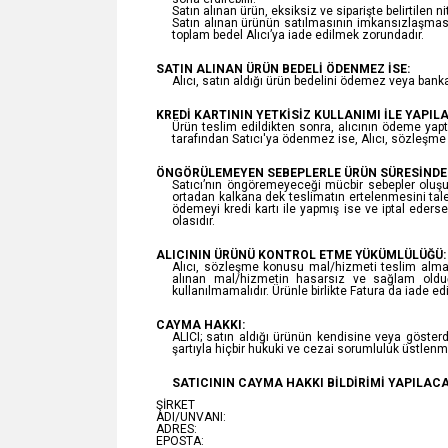
Satın alınan ürün, eksiksiz ve siparişte belirtilen 
Satın alınan ürünün satılmasının imkansızlaşması
toplam bedel Alıcı’ya iade edilmek zorundadır.
SATIN ALINAN ÜRÜN BEDELİ ÖDENMEZ İSE:
Alıcı, satın aldığı ürün bedelini ödemez veya bank
KREDİ KARTININ YETKİSİZ KULLANIMI İLE YAPILA
Ürün teslim edildikten sonra, alıcının ödeme yaptığ
tarafından Satıcı'ya ödenmez ise, Alıcı, sözleşme 
ÖNGÖRÜLEMEYEN SEBEPLERLE ÜRÜN SÜRESİNDE T
Satıcı’nın öngöremeyeceği mücbir sebepler oluşursa
ortadan kalkana dek teslimatın ertelenmesini talep 
ödemeyi kredi kartı ile yapmış ise ve iptal eders
olasıdır.
ALICININ ÜRÜNÜ KONTROL ETME YÜKÜMLÜLÜĞÜ:
Alıcı, sözleşme konusu mal/hizmeti teslim almada
alınan mal/hizmetin hasarsız ve sağlam olduğ
kullanılmamalıdır. Ürünle birlikte Fatura da iade edi
CAYMA HAKKI:
ALICI; satın aldığı ürünün kendisine veya gösterdi
şartıyla hiçbir hukuki ve cezai sorumluluk üstlen
SATICININ CAYMA HAKKI BİLDİRİMİ YAPILACAK
ŞİRKET
ADI/UNVANI:
ADRES:
EPOSTA: