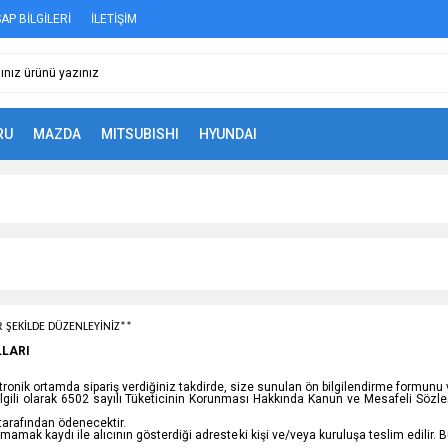
AP BİLGİLERİ
İLETİŞİM
RU
MAZDA
MITSUBISHI
HYUNDAI
 ŞEKİLDE DÜZENLEYİNİZ**
LLARI
onik ortamda sipariş verdiğiniz takdirde, size sunulan ön bilgilendirme formunu v
 ile ilgili olarak 6502 sayılı Tüketicinin Korunması Hakkında Kanun ve Mesafeli S
 tarafından ödenecektir.
şmamak kaydı ile alıcının gösterdiği adresteki kişi ve/veya kuruluşa teslim edilir. 