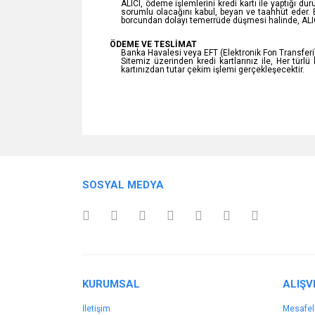
ALICI, ödeme işlemlerini kredi kartı ile yaptığı 
sorumlu olacağını kabul, beyan ve taahhüt eder. Bu
borcundan dolayı temerrüde düşmesi halinde, ALICI
ÖDEME VE TESLİMAT
Banka Havalesi veya EFT (Elektronik Fon Transferi) yap
Sitemiz üzerinden kredi kartlarınız ile, Her türl
kartınızdan tutar çekim işlemi gerçekleşecektir.
SOSYAL MEDYA
KURUMSAL
ALIŞV
İletişim
Mesafel