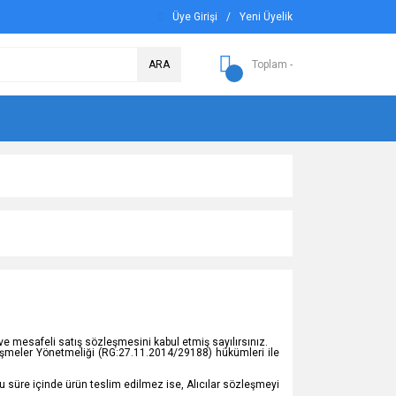
Üye Girişi
/
Yeni Üyelik
ARA
Toplam -
e mesafeli satış sözleşmesini kabul etmiş sayılırsınız.
özleşmeler Yönetmeliği (RG:27.11.2014/29188) hükümleri ile
Bu süre içinde ürün teslim edilmez ise, Alıcılar sözleşmeyi