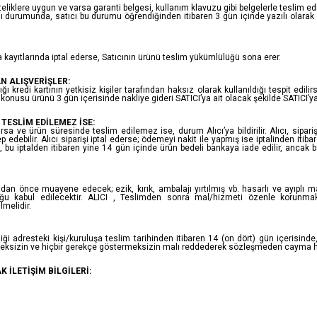
niteliklere uygun ve varsa garanti belgesi, kullanım klavuzu gibi belgelerle teslim e
 durumunda, satıcı bu durumu öğrendiğinden itibaren 3 gün içinde yazılı olarak 
a kayıtlarında iptal ederse, Satıcının ürünü teslim yükümlülüğü sona erer.
N ALIŞVERİŞLER:
ı kredi kartının yetkisiz kişiler tarafından haksız olarak kullanıldığı tespit edili
konusu ürünü 3 gün içerisinde nakliye gideri SATICI’ya ait olacak şekilde SATICI’
ESLİM EDİLEMEZ İSE:
 ve ürün süresinde teslim edilemez ise, durum Alıcı’ya bildirilir. Alıcı, siparişi
edebilir. Alıcı siparişi iptal ederse; ödemeyi nakit ile yapmış ise iptalinden itib
e, bu iptalden itibaren yine 14 gün içinde ürün bedeli bankaya iade edilir, ancak
n önce muayene edecek; ezik, kırık, ambalajı yırtılmış vb. hasarlı ve ayıplı m
u kabul edilecektir. ALICI , Teslimden sonra mal/hizmeti özenle korunma
lmelidir.
ği adresteki kişi/kuruluşa teslim tarihinden itibaren 14 (on dört) gün içerisinde,
meksizin ve hiçbir gerekçe göstermeksizin malı reddederek sözleşmeden cayma hak
 İLETİŞİM BİLGİLERİ: