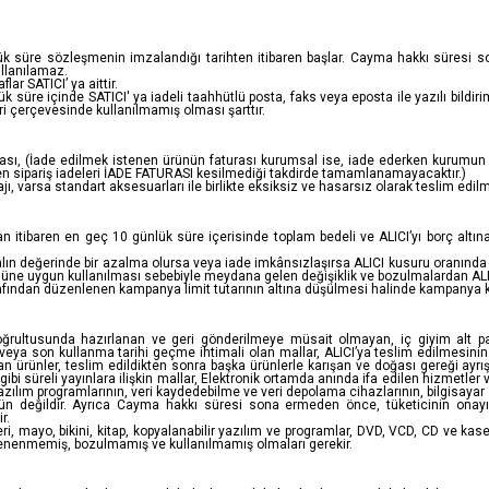
nlük süre sözleşmenin imzalandığı tarihten itibaren başlar. Cayma hakkı süresi 
llanılamaz.
r SATICI’ ya aittir.
ük süre içinde SATICI' ya iadeli taahhütlü posta, faks veya eposta ile yazılı bi
 çerçevesinde kullanılmamış olması şarttır.
urası, (İade edilmek istenen ürünün faturası kurumsal ise, iade ederken kurumun 
n sipariş iadeleri İADE FATURASI kesilmediği takdirde tamamlanamayacaktır.)
ı, varsa standart aksesuarları ile birlikte eksiksiz ve hasarsız olarak teslim edi
n itibaren en geç 10 günlük süre içerisinde toplam bedeli ve ALICI’yı borç altın
lın değerinde bir azalma olursa veya iade imkânsızlaşırsa ALICI kusuru oranında 
üne uygun kullanılması sebebiyle meydana gelen değişiklik ve bozulmalardan ALI
fından düzenlenen kampanya limit tutarının altına düşülmesi halinde kampanya kap
 doğrultusunda hazırlanan ve geri gönderilmeye müsait olmayan, iç giyim alt pa
 veya son kullanma tarihi geçme ihtimali olan mallar, ALICI’ya teslim edilmesinin
n ürünler, teslim edildikten sonra başka ürünlerle karışan ve doğası gereği ay
bi süreli yayınlara ilişkin mallar, Elektronik ortamda anında ifa edilen hizmetler 
k, yazılım programlarının, veri kaydedebilme ve veri depolama cihazlarının, bilgisay
 değildir. Ayrıca Cayma hakkı süresi sona ermeden önce, tüketicinin onayı i
r.
i, mayo, bikini, kitap, kopyalanabilir yazılım ve programlar, DVD, VCD, CD ve kasetl
 denenmemiş, bozulmamış ve kullanılmamış olmaları gerekir.