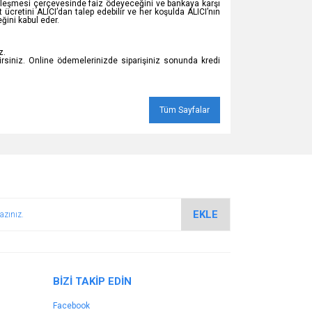
sözleşmesi çerçevesinde faiz ödeyeceğini ve bankaya karşı
ücretini ALICI’dan talep edebilir ve her koşulda ALICI’nın
ğini kabul eder.
z.
lirsiniz. Online ödemelerinizde siparişiniz sonunda kredi
Tüm Sayfalar
EKLE
BİZİ TAKİP EDİN
Facebook