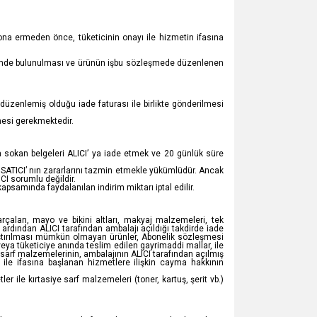
sona ermeden önce, tüketicinin onayı ile hizmetin ifasına
ldirimde bulunulması ve ürünün işbu sözleşmede düzenlenen
düzenlemiş olduğu iade faturası ile birlikte gönderilmesi
lmesi gerekmektedir.
a sokan belgeleri ALICI’ ya iade etmek ve 20 günlük süre
SATICI’ nın zararlarını tazmin etmekle yükümlüdür. Ancak
CI sorumlu değildir.
samında faydalanılan indirim miktarı iptal edilir.
rçaları, mayo ve bikini altları, makyaj malzemeleri, tek
 ardından ALICI tarafından ambalajı açıldığı takdirde iade
rıştırılması mümkün olmayan ürünler, Abonelik sözleşmesi
veya tüketiciye anında teslim edilen gayrimaddi mallar, ile
ar sarf malzemelerinin, ambalajının ALICI tarafından açılmış
le ifasına başlanan hizmetlere ilişkin cayma hakkının
er ile kırtasiye sarf malzemeleri (toner, kartuş, şerit vb.)