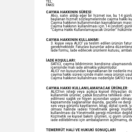
TEL:
FAKS:
CAYMA HAKKININ SÜRESİ:
Alıcı, satın aldığı eğer bir hizmet ise, bu 14 gü
başlanan hizmet sözleşmelerinde cayma hakkı ku
Cayma hakkının kullanımından kaynaklanan masrafla
Cayma hakkının kullanılması için 14 (ondört) günl
"Cayma Hakkı Kullanılamayacak Ürünler" hükümleri
CAYMA HAKKININ KULLANIMI:
3. kişiye veya ALICI’ ya teslim edilen ürünün fat
gerekmektedir. Faturası kurumlar adına düzenlene
İade formu, İade edilecek ürünlerin kutusu, ambalaj
İADE KOŞULLARI:
SATICI, cayma bildiriminin kendisine ulaşmasında
içerisinde malı iade almakla yükümlüdür.
ALICI’ nın kusurundan kaynaklanan bir nedenle ma
cayma hakkı süresi içinde malın veya ürünün usul
Cayma hakkının kullanılması nedeniyle SATICI tara
CAYMA HAKKI KULLANILAMAYACAK ÜRÜNLER:
ALICI’nın isteği veya açıkça kişisel ihtiyaçları
kullanımlık ürünler, çabuk bozulma tehlikesi olan
edilmesi sağlık ve hijyen açısından uygun olmaya
kapsamında sağlananlar dışında, gazete ve dergi gi
ses veya görüntü kayıtlarının, kitap, dijital içeri
olması halinde iadesi Yönetmelik gereği mümkün
kullanılması da Yönetmelik gereği mümkün değildi
Kozmetik ve kişisel bakım ürünleri, iç giyim ürünler
iade edilebilmesi için ambalajlarının açılmamış,
TEMERRÜT HALİ VE HUKUKİ SONUÇLARI