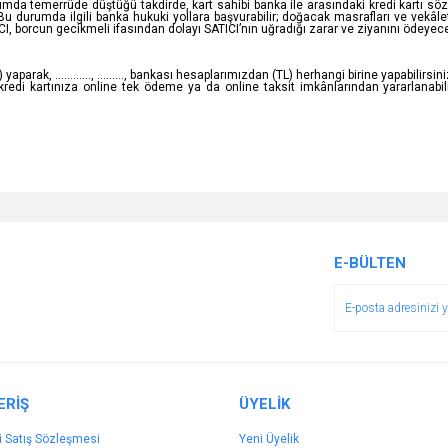
durumda temerrüde düştüğü takdirde, kart sahibi banka ile arasındaki kredi kartı 
 durumda ilgili banka hukuki yollara başvurabilir; doğacak masrafları ve vekâlet 
, borcun gecikmeli ifasından dolayı SATICI’nın uğradığı zarar ve ziyanını ödeyece
arak, ............, ........., bankası hesaplarımızdan (TL) herhangi birine yapabilirsini
ü kredi kartınıza online tek ödeme ya da online taksit imkânlarından yararlanabi
E-BÜLTEN
ERİŞ
ÜYELİK
i Satış Sözleşmesi
Yeni Üyelik