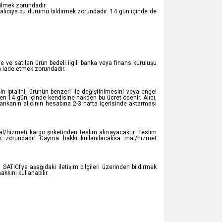
dilmek zorundadır.
alıcıya bu durumu bildirmek zorundadır. 14 gün içinde de
rse ve satılan ürün bedeli ilgili banka veya finans kuruluşu
ya iade etmek zorundadır.
n iptalini, ürünün benzeri ile değiştirilmesini veya engel
aren 14 gün içinde kendisine nakden bu ücret ödenir. Alıcı,
 bankanın alıcının hesabına 2-3 hafta içerisinde aktarması
al/hizmeti kargo şirketinden teslim almayacaktır. Teslim
k zorundadır. Cayma hakkı kullanılacaksa mal/hizmet
 SATICI’ya aşağıdaki iletişim bilgileri üzerinden bildirmek
kını kullanabilir.