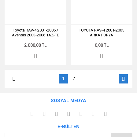
Toyota RAV-4 2001-2005 /
TOYOTA RAV-4 2001-2005
Avensis 2003-2006 1AZ-FE
ARKA PORYA
Devirdaim Pompası 2.0 Benzin
AISIN / NPW
2.000,00 TL
0,00 TL
1
2
SOSYAL MEDYA
E-BÜLTEN