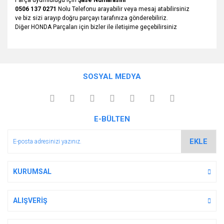
Parça uyumluluğu için
Şase Numarasını
0506 137 0271
Nolu Telefonu arayabilir veya mesaj atabilirsiniz
ve biz sizi arayıp doğru parçayı tarafınıza gönderebiliriz.
Diğer HONDA Parçaları için bizler ile iletişime geçebilirsiniz
Bu ürünün fiyat bilgisi, resim, ürün açıklamalarında ve diğer
konularda yetersiz gördüğünüz noktaları öneri formunu
Bu ürüne ilk yorumu siz yapın!
Ürün hakkında henüz soru sorulmamış.
kullanarak tarafımıza iletebilirsiniz.
SOSYAL MEDYA
Görüş ve önerileriniz için teşekkür ederiz.
Yorum Yaz
Soru Sor
Ürün resmi kalitesiz, bozuk veya görüntülenemiyor.
E-BÜLTEN
Ürün açıklamasında eksik bilgiler bulunuyor.
Ürün bilgilerinde hatalar bulunuyor.
EKLE
Ürün fiyatı diğer sitelerden daha pahalı.
Bu ürüne benzer farklı alternatifler olmalı.
KURUMSAL
ALIŞVERİŞ