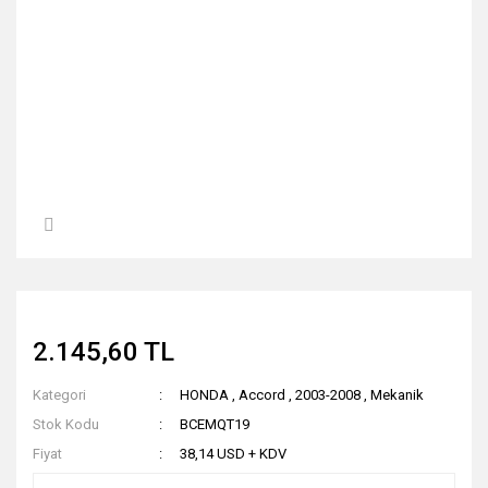
2.145,60 TL
Kategori
HONDA
,
Accord
,
2003-2008
,
Mekanik
Stok Kodu
BCEMQT19
Fiyat
38,14 USD + KDV